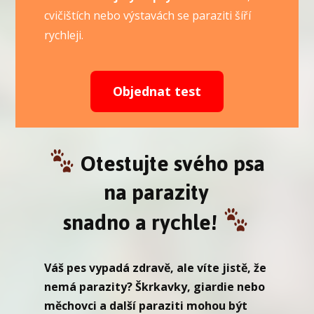
cvičištích nebo výstavách se paraziti šíří
rychleji.
Objednat test
Otestujte svého psa
na parazity
snadno a rychle!
Váš pes vypadá zdravě, ale víte jistě, že
nemá parazity? Škrkavky, giardie nebo
měchovci a další paraziti mohou být