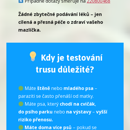
Případné dotazy směřuje na
220800468
Žádné zbytečné podávání léků – jen
cílená a přesná péče o zdraví vašeho
mazlíčka.
Kdy je testování
trusu důležité?
Máte
štěně
nebo
mladého psa
–
paraziti se často přenáší od matky.
Máte psa, který
chodí na cvičák
,
do psího parku
nebo
na výstavy
–
vyšší
riziko přenosu.
Máte doma více psů
– pokud se