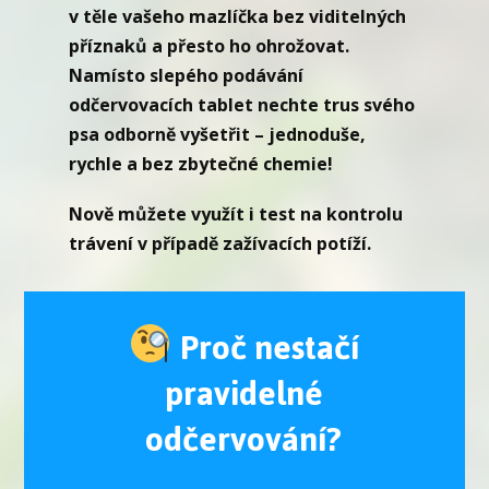
v těle vašeho mazlíčka bez viditelných
příznaků a přesto ho ohrožovat.
Namísto slepého podávání
odčervovacích tablet nechte trus svého
psa odborně vyšetřit – jednoduše,
rychle a bez zbytečné chemie!
Nově můžete využít i test na kontrolu
trávení v případě zažívacích potíží.
Proč nestačí
pravidelné
odčervování?