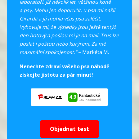
laboratoři. Již několik let, většinou koně
a psy. Mohu jen doporučit, u psa mi našli
Girardii a já mohla včas psa zaléčit.
Vyhovuje mi, že výsledky jsou ještě tentýž
den hotový a pošlou mi je na mail. Trus lze
poslat i poštou nebo kurýrem. Za mě
maximální spokojenost."
– Markéta M.
Nenechte zdraví vašeho psa náhodě –
získejte jistotu za pár minut!
Objednat test