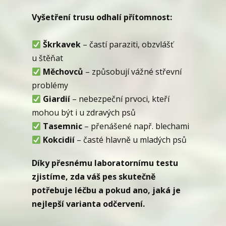
Vyšetření trusu odhalí přítomnost:
Škrkavek
– častí paraziti, obzvlášť
u štěňat
Měchovců
– způsobují vážné střevní
problémy
Giardií
– nebezpeční prvoci, kteří
mohou být i u zdravých psů
Tasemnic
– přenášené např. blechami
Kokcidií
– časté hlavně u mladých psů
Díky přesnému laboratornímu testu
zjistíme, zda váš pes skutečně
potřebuje léčbu a pokud ano, jaká je
nejlepší varianta odčervení.