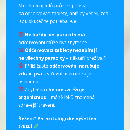
Mnoho majitelů psů se spoléhá
na odčervovací tablety, aniž by věděli, zda
jsou skutečně potřeba. Ale:
Ne každý pes parazity má
–
odčervování může být zbytečné.
Odčervovací tablety nezabírají
na všechny parazity
– někteří přežívají!
Příliš časté
odčervování narušuje
zdraví psa
– střevní mikroflóra je
oslabena.
Zbytečná
chemie zatěžuje
organismus
– méně léků znamená
zdravější trávení.
Řešení? Parazitologické vyšetření
trusu!