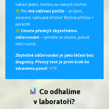
nakazí jeden, mohou se nakazit všichni.
Pes
má zažívací potíže
– průjem,
zvracení, nafouklé břicho? Možná příčina =
paraziti!
Chcete předejít zbytečnému
odčervování
– vyhněte se chemii, pokud
není nutná.
Zbytečné odčervování je jako léčení bez
diagnózy. Přesný test je první krok ke
zdravému psovi!
Co odhalíme
v laboratoři?