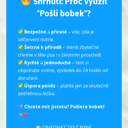
Shrnutí: Proč využít
"Pošli bobek"?
Bezpečné
a
přesné
– víte, zda je
odčervení nutné.
Šetrné k přírodě
– méně zbytečné
chemie v těle psa i v životním prostředí.
Rychlé
a
jednoduché
– test si
objednáte online, výsledek do 24 hodin od
doručení.
Úspora peněz
– platíte jen za skutečně
potřebnou léčbu.
Chcete mít jistotu? Pošlete bobek!
OBJEDNAT TEST NYNÍ