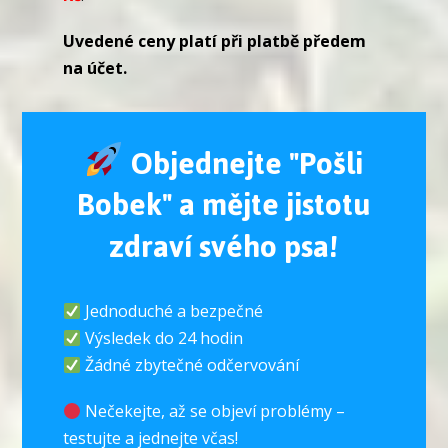
Uvedené ceny platí při platbě předem
na účet.
Objednejte "Pošli
Bobek" a mějte jistotu
zdraví svého psa!
Jednoduché a bezpečné
Výsledek do 24 hodin
Žádné zbytečné odčervování
Nečekejte, až se objeví problémy –
testujte a jednejte včas!