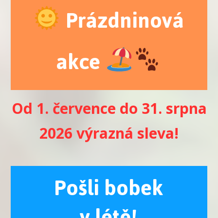
Prázdninová
akce
Od 1. července do 31. srpna
2026 výrazná sleva!
Pošli bobek
v létě!