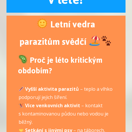
Letní vedra
parazitům svědčí
Proč je léto kritickým
obdobím?
Vyšší aktivita parazitů
– teplo a vlhko
podporují jejich šíření.
Více venkovních aktivit
– kontakt
s kontaminovanou půdou nebo vodou je
běžný.
Setkání s jinými psy
– na táborech,