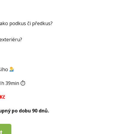
jako podkus či předkus?
exteriéru?
lšího
1h 39min ⏱
Kč
upný po dobu 90 dnů.
t