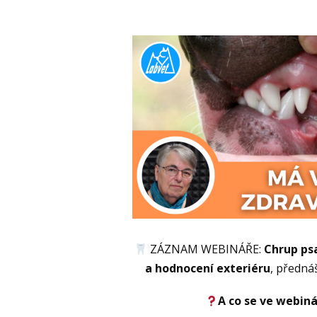
ZÁZNAM WEBINÁŘE:
Chrup psa
a hodnocení exteriéru
, předná
A co se ve webiná