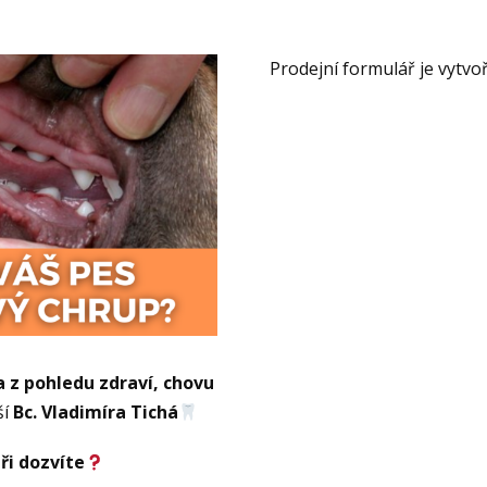
Prodejní formulář je vytv
 z pohledu zdraví, chovu
ší
Bc. Vladimíra Tichá
ři dozvíte