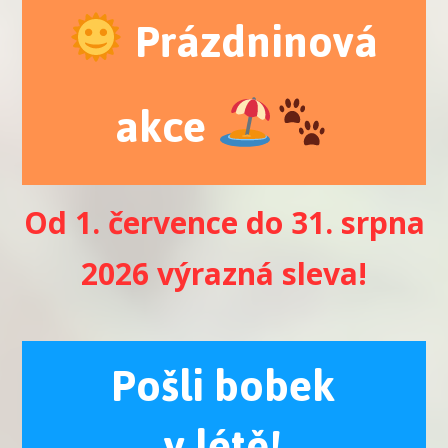
Prázdninová
akce
Od 1. července do 31. srpna
2026 výrazná sleva!
Pošli bobek
v létě!