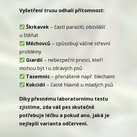
Vyšetření trusu odhalí přítomnost:
Škrkavek
– častí paraziti, obzvlášť
u štěňat
Měchovců
– způsobují vážné střevní
problémy
Giardií
– nebezpeční prvoci, kteří
mohou být i u zdravých psů
Tasemnic
– přenášené např. blechami
Kokcidií
– časté hlavně u mladých psů
Díky přesnému laboratornímu testu
zjistíme, zda váš pes skutečně
potřebuje léčbu a pokud ano, jaká je
nejlepší varianta odčervení.