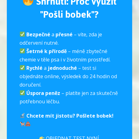
Shrnutí: Proč využít
"Pošli bobek"?
Bezpečné
a
přesné
– víte, zda je
odčervení nutné.
Šetrné k přírodě
– méně zbytečné
chemie v těle psa i v životním prostředí.
Rychlé
a
jednoduché
– test si
objednáte online, výsledek do 24 hodin od
doručení.
Úspora peněz
– platíte jen za skutečně
potřebnou léčbu.
Chcete mít jistotu? Pošlete bobek!
OBJEDNAT TEST NYNÍ