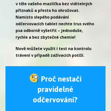
v těle vašeho mazlíčka bez viditelných
příznaků a přesto ho ohrožovat.
Namísto slepého podávání
odčervovacích tablet nechte trus svého
psa odborně vyšetřit – jednoduše,
rychle a bez zbytečné chemie!
Nově můžete využít i test na kontrolu
trávení v případě zažívacích potíží.
Proč nestačí
pravidelné
odčervování?