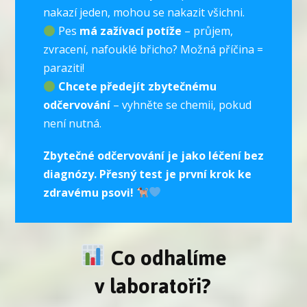
nakazí jeden, mohou se nakazit všichni.
Pes
má zažívací potíže
– průjem,
zvracení, nafouklé břicho? Možná příčina =
paraziti!
Chcete předejít zbytečnému
odčervování
– vyhněte se chemii, pokud
není nutná.
Zbytečné odčervování je jako léčení bez
diagnózy. Přesný test je první krok ke
zdravému psovi!
Co odhalíme
v laboratoři?