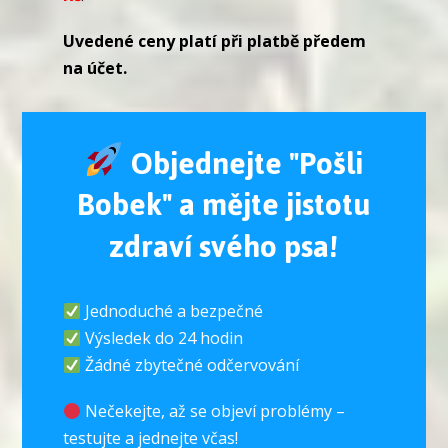
Uvedené ceny platí při platbě předem
na účet.
Objednejte "Pošli
Bobek" a mějte jistotu
zdraví svého psa!
Jednoduché a bezpečné
Výsledek do 24 hodin
Žádné zbytečné odčervování
Nečekejte, až se objeví problémy –
testujte a jednejte včas!