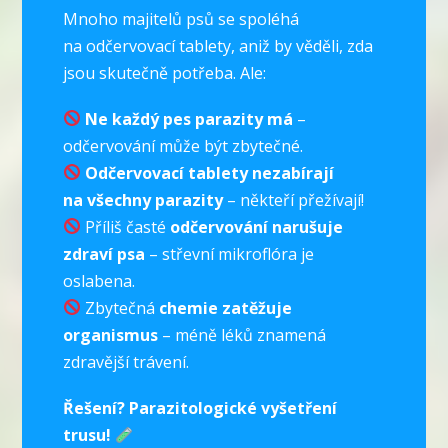
Mnoho majitelů psů se spoléhá
na odčervovací tablety, aniž by věděli, zda
jsou skutečně potřeba. Ale:
Ne každý pes parazity má
–
odčervování může být zbytečné.
Odčervovací tablety nezabírají
na všechny parazity
– někteří přežívají!
Příliš časté
odčervování narušuje
zdraví psa
– střevní mikroflóra je
oslabena.
Zbytečná
chemie zatěžuje
organismus
– méně léků znamená
zdravější trávení.
Řešení? Parazitologické vyšetření
trusu!