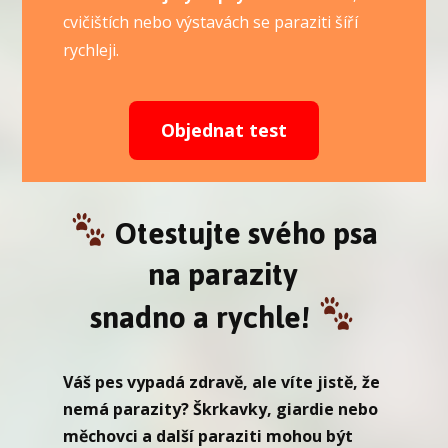
cvičištích nebo výstavách se paraziti šíří
rychleji.
Objednat test
Otestujte svého psa
na parazity
snadno a rychle!
Váš pes vypadá zdravě, ale víte jistě, že
nemá parazity? Škrkavky, giardie nebo
měchovci a další paraziti mohou být