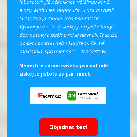
laboratoři. Již několik let, většinou koně
a psy. Mohu jen doporučit, u psa mi našli
Girardii a já mohla včas psa zaléčit.
Vyhovuje mi, že výsledky jsou ještě tentýž
den hotový a pošlou mi je na mail. Trus lze
poslat i poštou nebo kurýrem. Za mě
maximální spokojenost."
– Markéta M.
Nenechte zdraví vašeho psa náhodě –
získejte jistotu za pár minut!
Objednat test