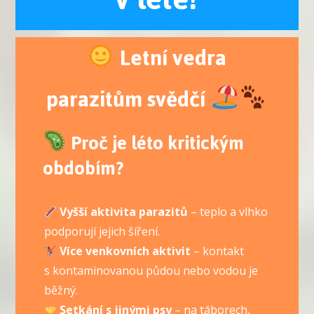
Letní vedra
parazitům svědčí
Proč je léto kritickým
obdobím?
Vyšší aktivita parazitů
– teplo a vlhko
podporují jejich šíření.
Více venkovních aktivit
– kontakt
s kontaminovanou půdou nebo vodou je
běžný.
Setkání s jinými psy
– na táborech,