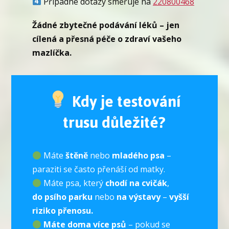
Případné dotazy směřuje na
220800468
Žádné zbytečné podávání léků – jen
cílená a přesná péče o zdraví vašeho
mazlíčka.
Kdy je testování
trusu důležité?
Máte
štěně
nebo
mladého psa
–
paraziti se často přenáší od matky.
Máte psa, který
chodí na cvičák
,
do psího parku
nebo
na výstavy
–
vyšší
riziko přenosu.
Máte doma více psů
– pokud se