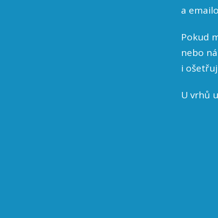
a email
Pokud m
nebo náz
i ošetřu
U vrhů u