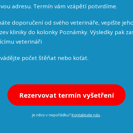
ovou adresu. Termín vám vzápětí potvrdíme.
áte doporučení od svého veterináře, vepište jeh
ev kliniky do kolonky Poznámky. Výsledky pak za
jícímu veterináři
vádějte počet štěňat nebo koťat.
Rezervovat termín vyšetření
Je něco v nepořádku?
Kontaktujte nás
.