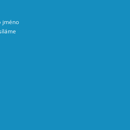
o jméno
síláme