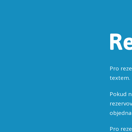
Re
Pro reze
textem.
Pokud ne
rezervov
objedn
Pro reze