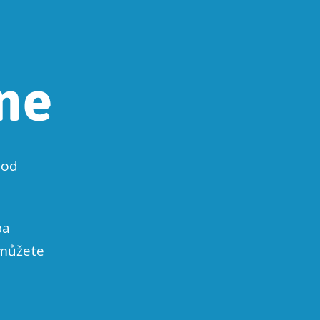
ne
pod
ba
 můžete