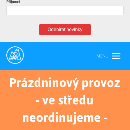
Příjmení
Odebírat novinky
MENU
Prázdninový provoz
- ve středu
neordinujeme -