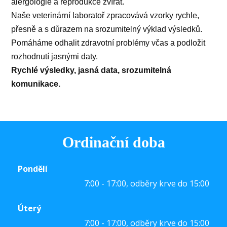
alergologie a reprodukce zvířat.
Naše veterinární laboratoř zpracovává vzorky rychle,
přesně a s důrazem na srozumitelný výklad výsledků.
Pomáháme odhalit zdravotní problémy včas a podložit
rozhodnutí jasnými daty.
Rychlé výsledky, jasná data, srozumitelná
komunikace.
Ordinační doba
Pondělí
7:00 - 17:00, odběry krve do 15:00
Úterý
7:00 - 17:00, odběry krve do 15:00