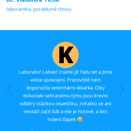
laborantka, poradkyně chovu
Laboratoř Labvet známe již řadu let a jsme
Kvalita s
velice spokojeni. Pracoviště nám
funguje velm
doporučila veterinární lékařka. Díky
velmi přá
dokonale sehranému týmu jsou krevní
bych.
odběry otázkou okamžiku, zvířatko se ani
nestačí začít bát a vše je hotové, a bez
holení tlapek
.