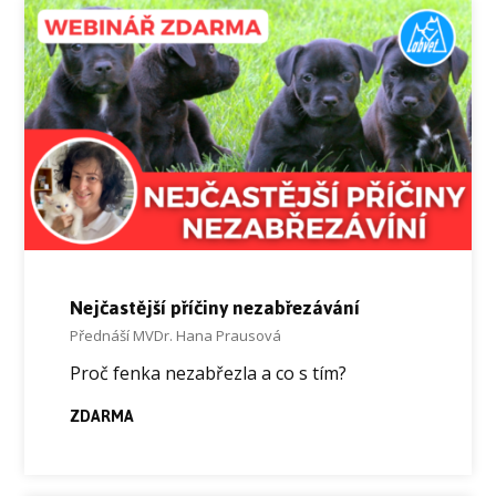
Nejčastější příčiny nezabřezávání
Přednáší MVDr. Hana Prausová
Proč fenka nezabřezla a co s tím?
ZDARMA