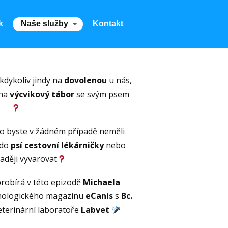
k
Naše služby
Kontakt
kdykoliv jindy na
dovolenou
u nás,
 na
výcvikový tábor
se svým psem
 co byste v žádném případě neměli
 do
psí cestovní lékárničky
nebo
aději vyvarovat
probírá v této epizodě
Michaela
nologického magazínu
eCanis
s
Bc.
eterinární laboratoře
Labvet