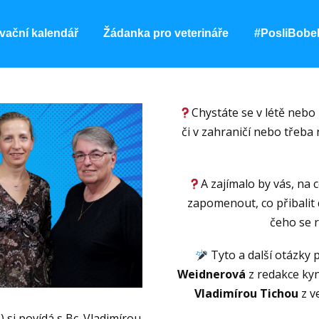
vační kalendář
Žádanka pro veterináře
#PosliBobe
Chystáte se v létě nebo 
či v zahraničí nebo třeba
A zajímalo by vás, na
zapomenout, co přibalit
čeho se r
Tyto a další otázky 
Weidnerová
z redakce ky
Vladimírou Tichou
z v
 si povídá s Bc. Vladimírou