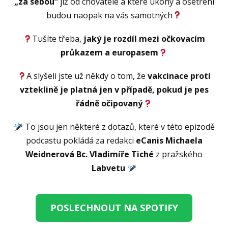
„za sebou“
již od chovatele a které úkony a ošetření
budou naopak na vás samotných
Tušíte třeba,
jaký je rozdíl mezi očkovacím
průkazem a europasem
A slyšeli jste už někdy o tom, že
vakcinace proti
vzteklině je platná jen v případě, pokud je pes
řádně očipovaný
To jsou jen některé z dotazů, které v této epizodě
podcastu pokládá za redakci
eCanis Michaela
Weidnerová Bc. Vladimíře Tiché
z pražského
Labvetu
POSLECHNOUT NA SPOTIFY