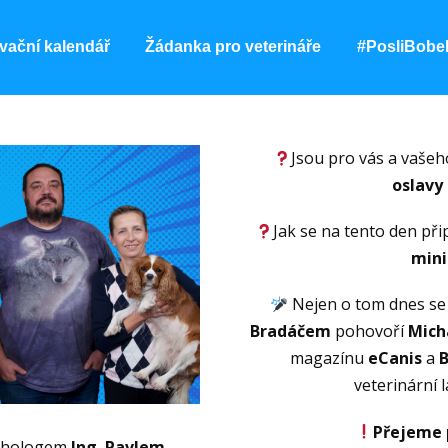
vační kalendář
Žádanka pro veterináře
#PosliBobe
Jsou pro vás a vaše
oslavy
Jak se na tento den při
mini
Nejen o tom dnes s
Bradáčem
pohovoří
Mich
magazínu
eCanis
a
B
veterinární 
Přejeme 
ychologem
Ing. Pavlem