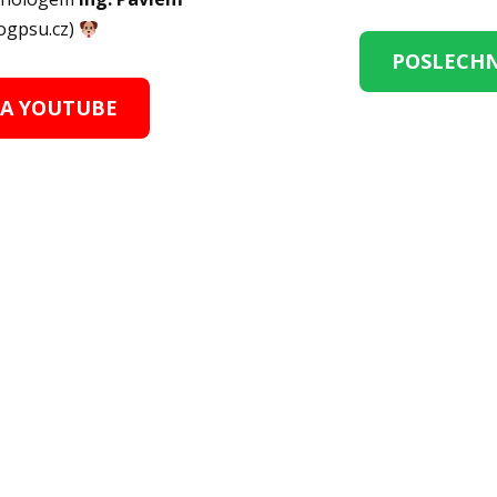
ogpsu.cz)
POSLECHN
NA YOUTUBE