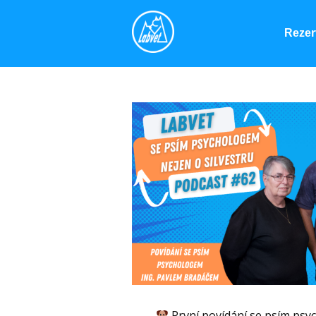
Rezer
První povídání se psím ps