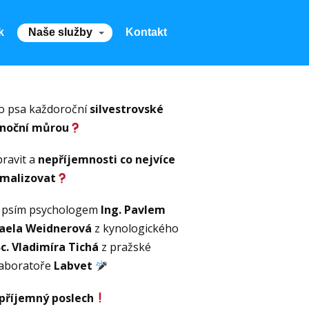
k
Naše služby
Kontakt
ho psa každoroční
silvestrovské
 noční můrou
pravit a
nepříjemnosti co nejvíce
malizovat
e psím psychologem
Ing. Pavlem
aela Weidnerová
z kynologického
c. Vladimíra Tichá
z pražské
laboratoře
Labvet
příjemný poslech