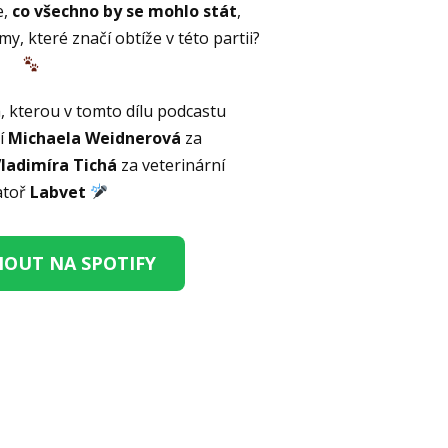
e,
co všechno by se mohlo stát
,
y, které značí obtíže v této partii?
, kterou v tomto dílu podcastu
í
Michaela Weidnerová
za
Vladimíra Tichá
za veterinární
atoř
Labvet
OUT NA SPOTIFY