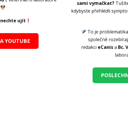
sami vymačkat?
Tušít
kdybyste přehlédli symptom
enechte ujít
To je problematika
společně rozebíraj
NA YOUTUBE
redakci
eCanis
a
Bc. 
labor
POSLECHN