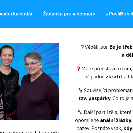
vační kalendář
Žádanka pro veterináře
#PosliBobe
Věděli jste,
že je tře
a dé
Máte představu o tom
případně
zkrátit
a h
Související problemati
tzv. paspárky
. Co to je 
Další partií těla, kte
opomíjené
anální žlázky
název. Poznáte však,
kdy
ou
z veterinární laboratoře