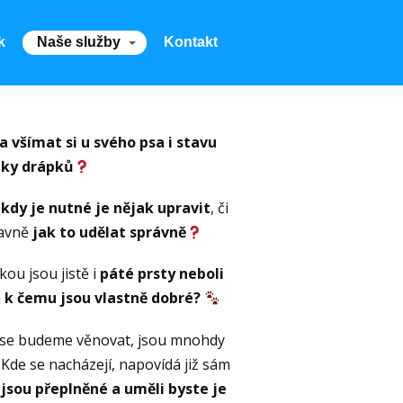
k
Naše služby
Kontakt
ba všímat si u svého psa i stavu
lky
drápků
,
kdy je nutné je nějak upravit
, či
lavně
jak to udělat správně
kou jsou jistě i
páté prsty neboli
a
k čemu jsou vlastně dobré?
ré se budeme věnovat, jsou mnohdy
. Kde se nacházejí, napovídá již sám
 jsou přeplněné a uměli byste je