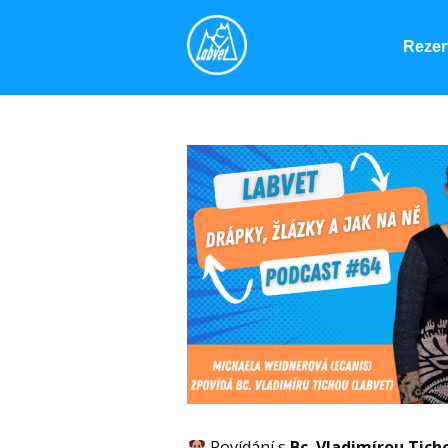
Rezer
Povídání s
Bc. Vladimírou Tich