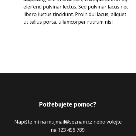
eleifend pulvinar lectus. Sed pulvinar lacus nec
libero luctus tincidunt. Proin dui lacus, aliquet
ut tellus porta, ullamcorper rutrum nisl.
Potřebujete pomoc?
Napište mi na
mujmail@seznam.cz
nebo volejte
na 123 456 789.