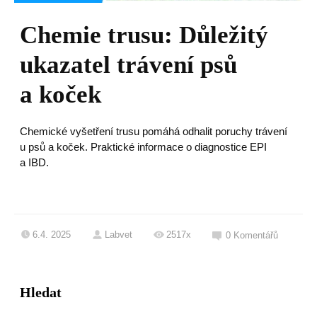
Chemie trusu: Důležitý
ukazatel trávení psů
a koček
Chemické vyšetření trusu pomáhá odhalit poruchy trávení
u psů a koček. Praktické informace o diagnostice EPI
a IBD.
6.4. 2025
Labvet
2517x
0
Komentářů
Hledat