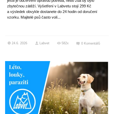
jestli je odčervení opravdu potřeba, nebo zda by bylo
zbytečnou zátěží. Vyšetření v Labvetu stojí 299 Kč
a výsledek obvykle dostanete do 24 hodin od doručení
vzorku. Majitelé psů často volí...
24.6. 2026
Labvet
582x
0
Komentářů