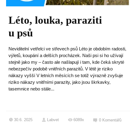
Léto, louka, paraziti
u psů
Neviditelní vetřelci ve střevech psů Léto je obdobím radosti,
výletů, koupání a delších procházek. Naši psi si ho užívají
stejně jako my – často ale našlapují i tam, kde čeká skryté
nebezpečív podobě vnitřních parazitů. V létě je riziko
nákazy vyšší V letních měsících se totiž výrazně zvyšuje
riziko nákazy vnitřními parazity, jako jsou škrkavky,
tasemnice nebo stále...
30.6. 2025
Labvet
6089x
0
Komentářů