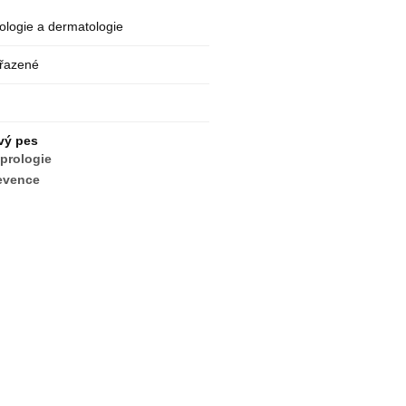
ologie a dermatologie
řazené
vý pes
prologie
evence