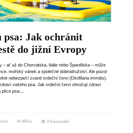
u psa: Jak ochránit
estě do jižní Evropy
y – ať už do Chorvatska, Itálie nebo Španělska – může
nce, mořský vánek a společné dobrodružství. Ale pozor
elné nebezpečí zvané srdeční červi (Dirofilaria immitis).
zdraví vašeho psa. Jak srdeční červi ohrožují zdraví
plíce psa....
sová
8951x
0
Komentářů