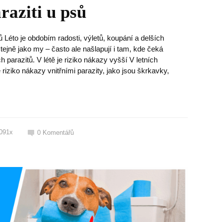
raziti u psů
ů Léto je obdobím radosti, výletů, koupání a delších
stejně jako my – často ale našlapují i tam, kde čeká
 parazitů. V létě je riziko nákazy vyšší V letních
riziko nákazy vnitřními parazity, jako jsou škrkavky,
091x
0
Komentářů