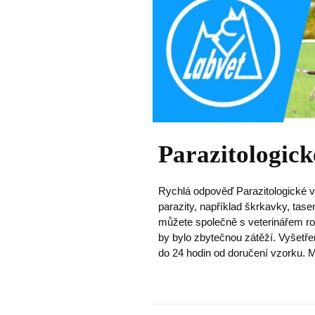
Parazitologick
Rychlá odpověď Parazitologické vy
parazity, například škrkavky, ta
můžete společně s veterinářem roz
by bylo zbytečnou zátěží. Vyšetře
do 24 hodin od doručení vzorku. Ma