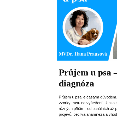
Průjem u psa –
diagnóza
Průjem u psa je častým důvodem, 
vzorky trusu na vyšetření. U psa 
různých příčin – od banálních až p
projevů, pečlivá anamnéza a vhodn