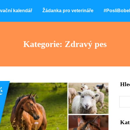
vační kalendář
Žádanka pro veterináře
#PosliBobe
Kategorie: Zdravý pes
Hle
Kat