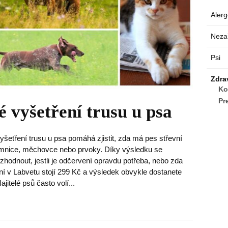
Alerg
Neza
Psi
Zdra
Ko
Pr
é vyšetření trusu u psa
šetření trusu u psa pomáhá zjistit, zda má pes střevní
semnice, měchovce nebo prvoky. Díky výsledku se
hodnout, jestli je odčervení opravdu potřeba, nebo zda
ní v Labvetu stojí 299 Kč a výsledek obvykle dostanete
jitelé psů často volí...