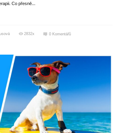
rapii. Co přesně...
usová
2832x
0
Komentářů