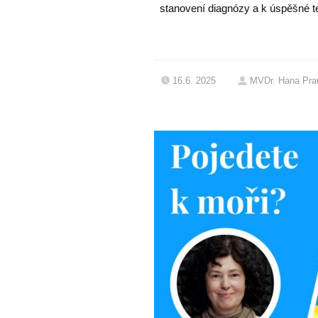
stanovení diagnózy a k úspěšné te
16.6. 2025
MVDr. Hana Pra