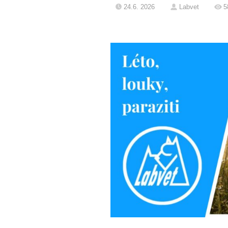
24.6. 2026
Labvet
5