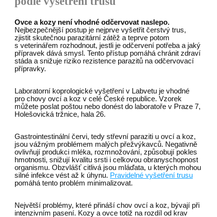
podle vyšetření trusu
Ovce a kozy není vhodné odčervovat naslepo.
Nejbezpečnější postup je nejprve vyšetřit čerstvý trus,
zjistit skutečnou parazitární zátěž a teprve potom
s veterinářem rozhodnout, jestli je odčervení potřeba a jaký
přípravek dává smysl. Tento přístup pomáhá chránit zdraví
stáda a snižuje riziko rezistence parazitů na odčervovací
přípravky.
Laboratorní koprologické vyšetření v Labvetu je vhodné
pro chovy ovcí a koz v celé České republice. Vzorek
můžete poslat poštou nebo donést do laboratoře v Praze 7,
Holešovická tržnice, hala 26.
Gastrointestinální červi, tedy střevní paraziti u ovcí a koz,
jsou vážným problémem malých přežvýkavců. Negativně
ovlivňují produkci mléka, rozmnožování, způsobují pokles
hmotnosti, snižují kvalitu srsti i celkovou obranyschopnost
organismu. Obzvlášť citlivá jsou mláďata, u kterých mohou
silné infekce vést až k úhynu.
Pravidelné vyšetření trusu
pomáhá tento problém minimalizovat.
Největší problémy, které přináší chov ovcí a koz, bývají při
intenzivním pasení. Kozy a ovce totiž na rozdíl od krav