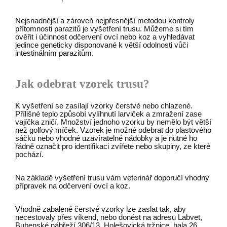
Nejsnadnější a zároveň nejpřesnější metodou kontroly
přítomnosti parazitů je vyšetření trusu. Můžeme si tím
ověřit i účinnost odčervení ovcí nebo koz a vyhledávat
jedince geneticky disponované k větší odolnosti vůči
intestinálním parazitům.
Jak odebrat vzorek trusu?
K vyšetření se zasílají vzorky čerstvé nebo chlazené.
Přílišné teplo způsobí vylíhnutí larviček a zmražení zase
vajíčka zničí. Množství jednoho vzorku by nemělo být větší
než golfový míček. Vzorek je možné odebrat do plastového
sáčku nebo vhodné uzavíratelné nádobky a je nutné ho
řádně označit pro identifikaci zvířete nebo skupiny, ze které
pochází.
Na základě vyšetření trusu vám veterinář doporučí vhodný
přípravek na odčervení ovcí a koz.
Vhodně zabalené čerstvé vzorky lze zaslat tak, aby
necestovaly přes víkend, nebo donést na adresu Labvet,
Bubenské nábřeží 306/13, Holešovická tržnice, hala 26,