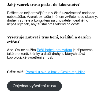
Jaký vzorek trusu poslat do laboratoře?
Pošlete co nejčerstvější trus v čisté uzavíratelné nádobce
nebo sáčku. Vzorek označte jménem zvířete nebo skupiny,
druhem zvířete a kontaktem na chovatele. Ideálně ho
neposílejte tak, aby zůstal přes víkend na cestě.
Vyšetřuje Labvet i trus koní, králíků a dalších
zvířat?
Ano. Online služba
Pošli bobek pro zvířata
je připravená
také pro koně, králíky a další druhy, u kterých dává
koprologické vyšetření smysl.
Čtěte také:
Paraziti u ovcí a koz v České republice
Objednat vyšetření trusu