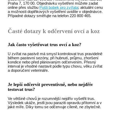
Praha 7, 170 00. Objednávku vyšetření můžete zadat
online přes službu
Pošli bobek pro zvířata
; aktuální cenu
a možnosti doplňkových vyšetření uvidíte v objednávce.
Případné dotazy směřujte na telefon 220 800 465.
Časté dotazy k odčervení ovcí a koz
Jak často vyšetřovat trus ovcí a koz?
U zvířat na pastvě má smysl kontrolovat trus pravidelně
během pastevní sezóny, při hubnutí, průjmu, zhoršení
kondice nebo před plánovaným odčervením. Přesný
interval je vhodné nastavit podle typu chovu, věku zvířat
a doporučení veterináře.
Je lepší odčervit preventivně, nebo nejdřív
testovat trus?
Ve většině chovů je rozumnější nejdřív vyšetřit trus.
Výsledek ukáže, jestli jsou paraziti opravdu přítomní a v
jaké míře. Díky tomu se odčervuje cíleně, ne zbytečně.