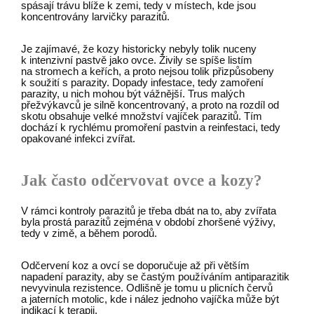
spásají trávu blíže k zemi, tedy v místech, kde jsou
koncentrovány larvičky parazitů.
Je zajímavé, že kozy historicky nebyly tolik nuceny
k intenzivní pastvě jako ovce. Živily se spíše listím
na stromech a keřích, a proto nejsou tolik přizpůsobeny
k soužití s parazity. Dopady infestace, tedy zamoření
parazity, u nich mohou být vážnější. Trus malých
přežvýkavců je silně koncentrovaný, a proto na rozdíl od
skotu obsahuje velké množství vajíček parazitů. Tím
dochází k rychlému promoření pastvin a reinfestaci, tedy
opakované infekci zvířat.
Jak často odčervovat ovce a kozy?
V rámci kontroly parazitů je třeba dbát na to, aby zvířata
byla prostá parazitů zejména v období zhoršené výživy,
tedy v zimě, a během porodů.
Odčervení koz a ovcí se doporučuje až při větším
napadení parazity, aby se častým používáním antiparazitik
nevyvinula rezistence. Odlišně je tomu u plicních červů
a jaterních motolic, kde i nález jednoho vajíčka může být
indikací k terapii.